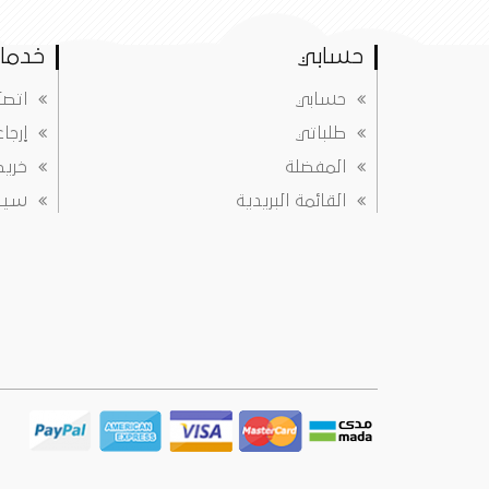
حسابي
خدمات
حسابي
اتصل
طلباتي
إرجا
المفضلة
خريط
القائمة البريدية
سياس