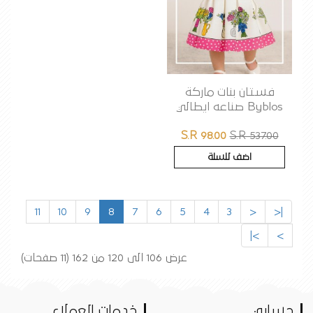
فستان بنات ماركة
Byblos صناعه ايطالي
S.R 98.00
S.R 537.00
اضف للسلة
11
10
9
8
7
6
5
4
3
<
|<
>|
>
عرض 106 الى 120 من 162 (11 صفحات)
حسابي
خدمات العملاء