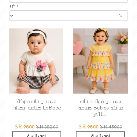
عرض:
فستان مواليد بنات
فستان بنات ماركة
ماركة Byblos صناعه
LeBebe صناعه ايطالي
ايطالي
S.R 98.00
S.R 382.00
S.R 98.00
S.R 459.00
اضف للسلة
اضف للسلة