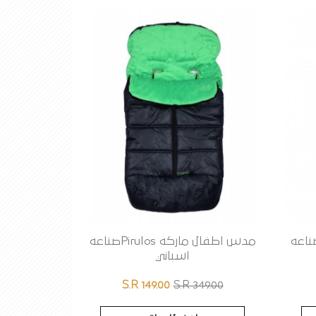
فال ماركه PiruIosصناعه
مدس اطفال ماركه PiruIosصناعه
اسباني
S.R 149.00
S.R 349.00