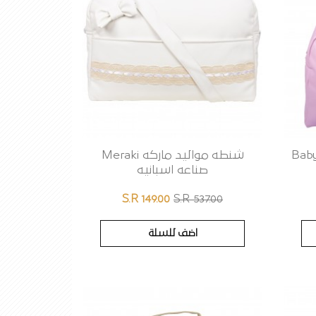
 Baby llacer
شنطه مواليد ماركه Meraki
صناعه اسبانيه
S.R 149.00
S.R 537.00
اضف للسلة