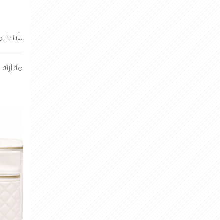
شنط مو
مقارنة ال