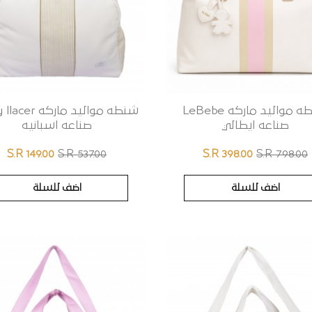
شنطه مواليد ماركه LeBebe
شنطه مواليد ماركه
صناعه ايطالي
صناعه اسبانيه
S.R 149.00
S.R 537.00
S.R 398.00
S.R 798.00
اضف للسلة
اضف للسلة