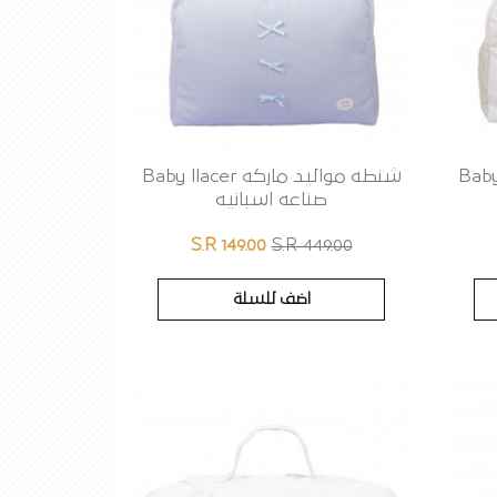
 Baby llacer
شنطه مواليد ماركه Baby llacer
صناعه اسبانيه
S.R 149.00
S.R 449.00
اضف للسلة