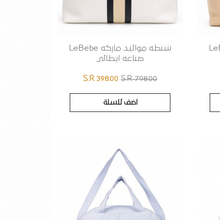
كه LeBebe
شنطه مواليد ماركه LeBebe
صناعه ايطالي
S.R 398.00
S.R 798.00
اضف للسلة