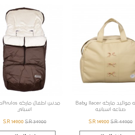
شنطه مواليد ماركه Baby llacer
مدس اط
صناعه اسبانيه
اسباني
S.R 149.00
S.R 349.00
S.R 149.00
S.R 449.00