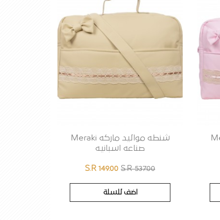
ه Meraki
شنطه مواليد ماركه Meraki
صناعه اسبانيه
S.R 149.00
S.R 537.00
اضف للسلة