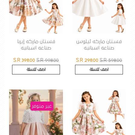
فستان ماركه ليلوس
فستان ماركه إيربا
صناعه اسبانيه
صناعه اسبانيه
S.R 398.00
S.R 998.00
S.R 298.00
S.R 598.00
اضف للسلة
اضف للسلة
غير متوفر