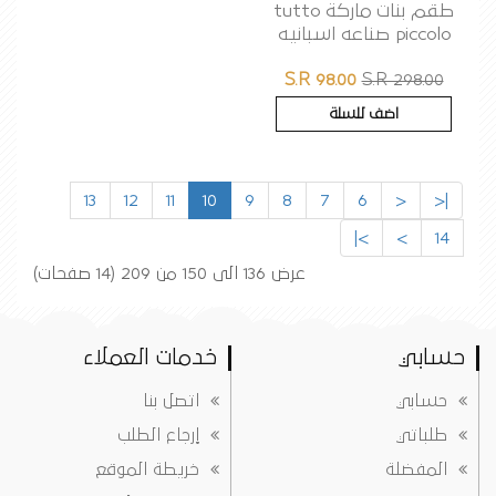
طقم بنات ماركة tutto
piccolo صناعه اسبانيه
S.R 98.00
S.R 298.00
اضف للسلة
13
12
11
10
9
8
7
6
<
|<
>|
>
14
عرض 136 الى 150 من 209 (14 صفحات)
حسابي
خدمات العملاء
حسابي
اتصل بنا
طلباتي
إرجاع الطلب
المفضلة
خريطة الموقع