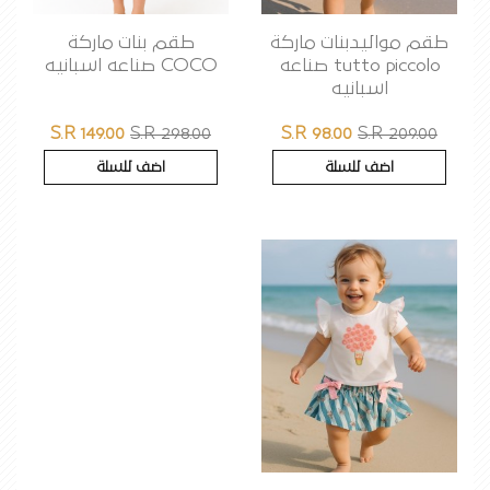
طقم مواليدبنات ماركة
طقم بنات ماركة
tutto piccolo صناعه
COCO صناعه اسبانيه
اسبانيه
S.R 149.00
S.R 298.00
S.R 98.00
S.R 209.00
اضف للسلة
اضف للسلة