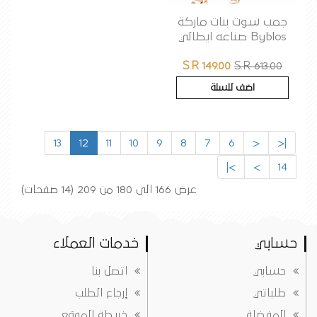
جمب سوت بنات ماركة
Byblos صناعه ايطالي
S.R 149.00
S.R 613.00
اضف للسلة
13
12
11
10
9
8
7
6
<
|<
>|
>
14
عرض 166 الى 180 من 209 (14 صفحات)
حسابي
خدمات العملاء
حسابي
اتصل بنا
طلباتي
إرجاع الطلب
المفضلة
خريطة الموقع