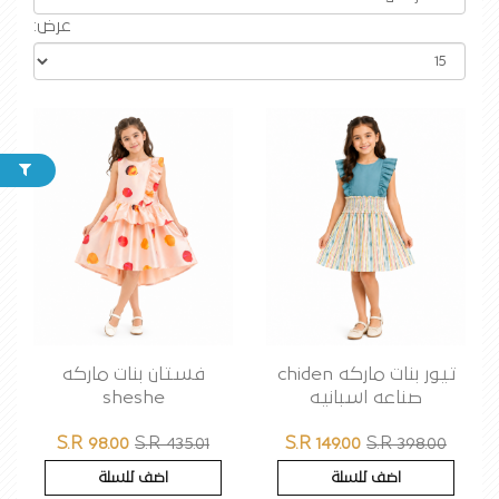
عرض:
تيور بنات ماركه chiden
فستان بنات ماركه
صناعه اسبانيه
sheshe
S.R 98.00
S.R 435.01
S.R 149.00
S.R 398.00
اضف للسلة
اضف للسلة