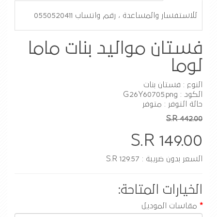
للاستفسار والمساعدة ، رقم واتساب 0550520411
فستان مواليد بنات ماما
لوما
النوع : فستان بنات
الكود : G26Y60705.png
حالة التوفر : متوفر
S.R 442.00
S.R 149.00
السعر بدون ضريبة : S.R 129.57
الخيارات المتاحة:
مقاسات الموديل