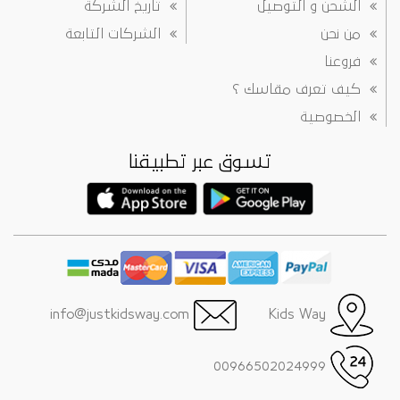
الشحن و التوصيل
تاريخ الشركة
من نحن
الشركات التابعة
فروعنا
كيف تعرف مقاسك ؟
الخصوصية
تسوق عبر تطبيقنا
info@justkidsway.com
Kids Way
00966502024999