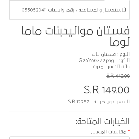
للاستفسار والمساعدة ، رقم واتساب 0550520411
فستان مواليدبنات ماما
لوما
النوع : فستان بنات
الكود : G26Y60772.png
حالة التوفر : متوفر
S.R 442.00
S.R 149.00
السعر بدون ضريبة : S.R 129.57
الخيارات المتاحة:
مقاسات الموديل