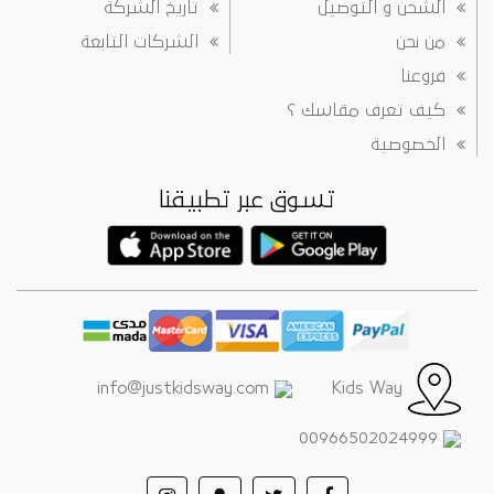
الشحن و التوصيل
تاريخ الشركة
من نحن
الشركات التابعة
فروعنا
كيف تعرف مقاسك ؟
الخصوصية
تسوق عبر تطبيقنا
info@justkidsway.com
Kids Way
00966502024999