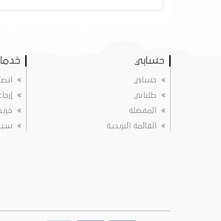
حسابي
خدمات
حسابي
اتصل
طلباتي
إرجا
المفضلة
خريط
القائمة البريدية
سياس