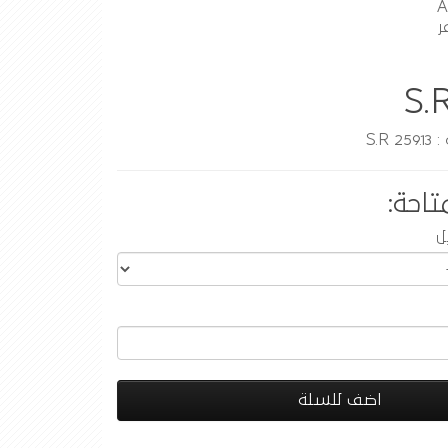
ر
S.
S.R
تاحة:
ل
اضف للسلة