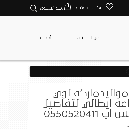
القائمة المفضلة
سلة التسوق
مواليد بنات
أحذية
واليدماركه لوي
عه ايطالي لتفاصيل
 0550520411
ت