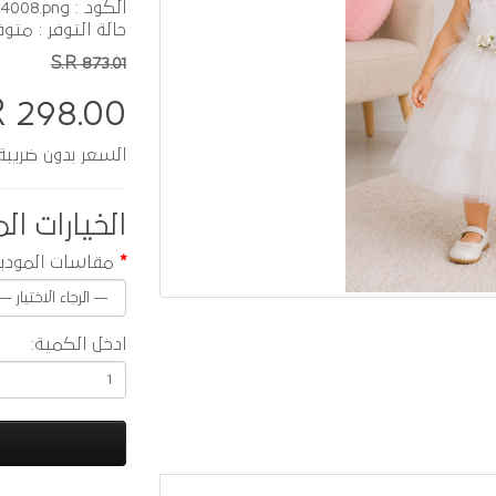
الكود : A4008.png
حالة التوفر : متوف
S.R 873.01
R 298.00
السعر بدون ضريبة :  259.13
الخيارات الم
مقاسات المودي
ادخل الكمية: