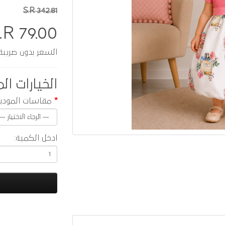
S.R 342.81
.R 79.00
السعر بدون ضريبة :  68.70
الخيارات الم
مقاسات المودي
ادخل الكمية: