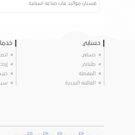
فستان مواليد بنات صناعه اسبانيه
حسابي
خدمات
حسابي
اتصل
طلباتي
إرجا
المفضلة
خريط
القائمة البريدية
سياس