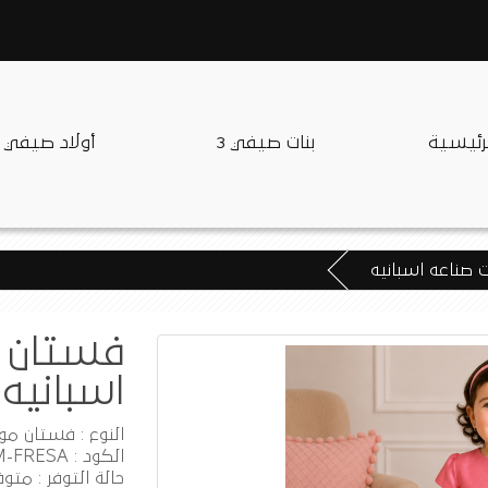
لرئيسية
بنات صيفي 3
أولاد صيفي
 صناعه اسبانيه
فستان م
اسبانيه
النوع : فستان موا
الكود : AM311260FM-FRESA
حالة التوفر : متوف