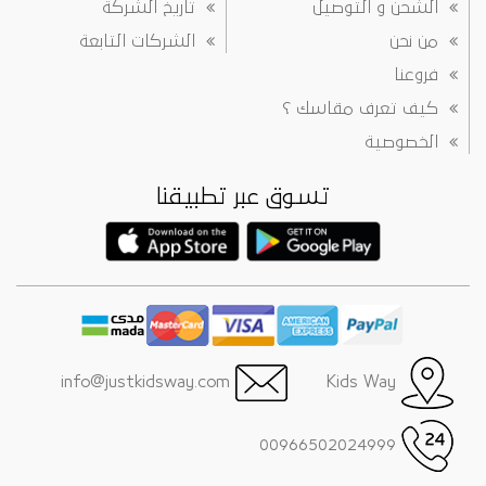
الشحن و التوصيل
تاريخ الشركة
من نحن
الشركات التابعة
فروعنا
كيف تعرف مقاسك ؟
الخصوصية
تسوق عبر تطبيقنا
info@justkidsway.com
Kids Way
00966502024999