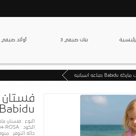
لرئيسية
بنات صيفي 3
أولاد صيفي
 صناعه اسبانيه
فستان م
Babidu صناعه اسبانيه
النوع : فستان بنا
الكود : BA91214-ROSA
حالة التوفر : متوف