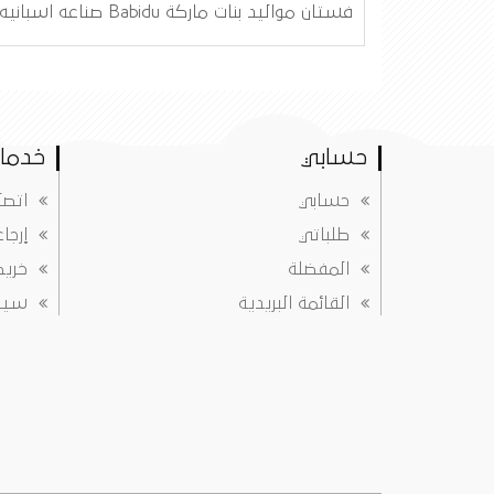
فستان مواليد بنات ماركة Babidu صناعه اسبانيه
حسابي
خدمات
حسابي
اتصل
طلباتي
إرجا
المفضلة
خريط
القائمة البريدية
سياس