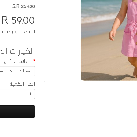
S.R 264.00
.R 59.00
السعر بدون ضريبة :  51.30
الخيارات الم
مقاسات المودي
ادخل الكمية: