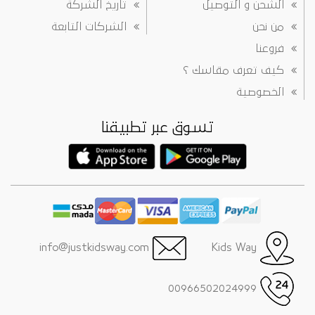
الشحن و التوصيل
تاريخ الشركة
من نحن
الشركات التابعة
فروعنا
كيف تعرف مقاسك ؟
الخصوصية
تسوق عبر تطبيقنا
info@justkidsway.com
Kids Way
00966502024999