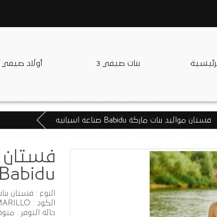
لرئيسية
بنات صيفي 3
أولاد صيفي
فستان مواليد بنات ماركة Babidu صناعه اسبانيه
فستان م
Babidu صناعه اسبانيه
النوع : فستان بنا
الكود : BA91214-AMARILLO
حالة التوفر : متوف