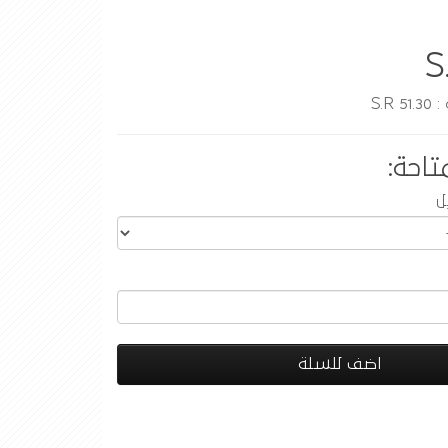
S
S.R
تاحة:
ل
اضف للسلة