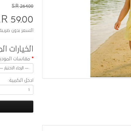
S.R 264.00
.R 59.00
السعر بدون ضريبة :  51.30
الخيارات الم
مقاسات المودي
ادخل الكمية: