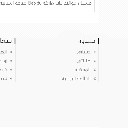
فستان مواليد بنات ماركة Babidu صناعه اسبانيه
حسابي
خدمات
حسابي
اتصل
طلباتي
إرجا
المفضلة
خريط
القائمة البريدية
سياس