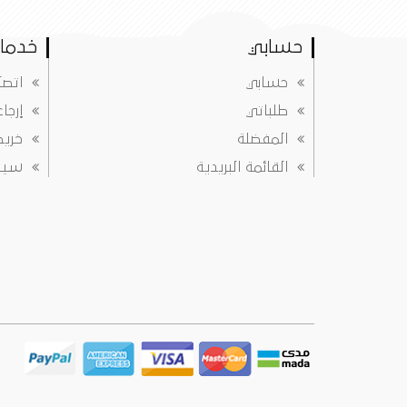
حسابي
خدمات
حسابي
اتصل
طلباتي
إرجا
المفضلة
خريط
القائمة البريدية
سياس