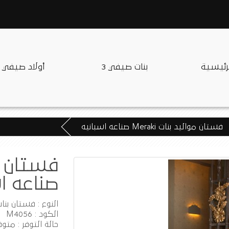
لرئيسية
بنات صيفي 3
أولاد صيفي
فستان مواليد بنات Meraki صناعه اسبانيه
صناعه ا
النوع : فستان بنا
الكود : M4056
حالة التوفر : متوف