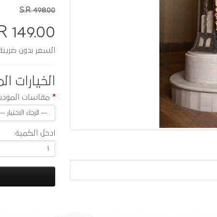
S.R 498.00
R 149.00
السعر بدون ضريبة :  129.57
الخيارات الم
مقاسات المودي
ادخل الكمية: