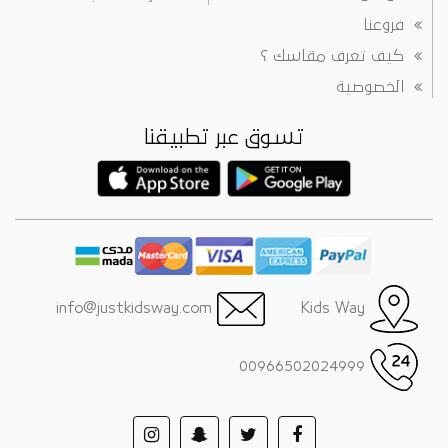
فروعنا
كيف تعرف مقاسك ؟
الخصوصية
تسوق عبر تطبيقنا
info@justkidsway.com
Kids Way
00966502024999