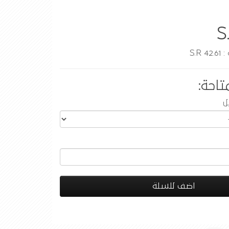
S
S.R
تاحة:
ل
اضف للسلة