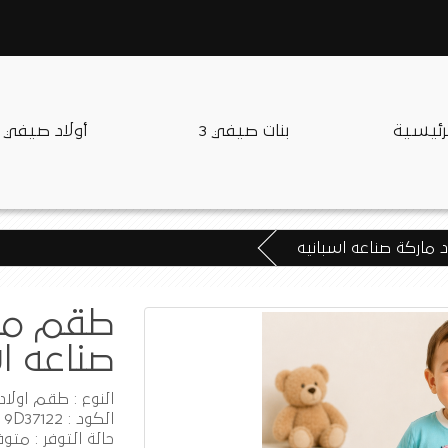
لرئيسية
بنات صيفي 3
أولاد صيفي
 ماركة صناعه اسبانيه
طقم موا
صناعه ا
النوع : طقم اولاد
الكود : 9D37122
حالة التوفر : متوف