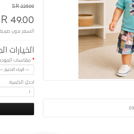
S.R 225.00
.R 49.00
السعر بدون ضريبة :  42.61
الخيارات الم
مقاسات المودي
ادخل الكمية: