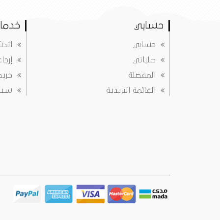
حسابي
خدمات
حسابي
اتصل
طلباتي
إرجا
المفضلة
خريط
القائمة البريدية
سياس