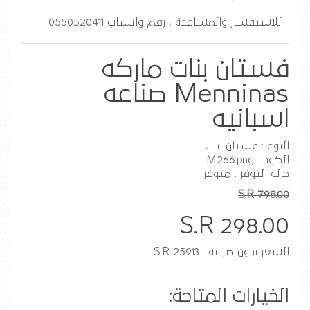
للاستفسار والمساعدة ، رقم واتساب 0550520411
فستان بنات ماركه
Menninas صناعه
اسبانيه
النوع : فستان بنات
الكود : M266.png
حالة التوفر : متوفر
S.R 798.00
S.R 298.00
السعر بدون ضريبة : S.R 259.13
الخيارات المتاحة: