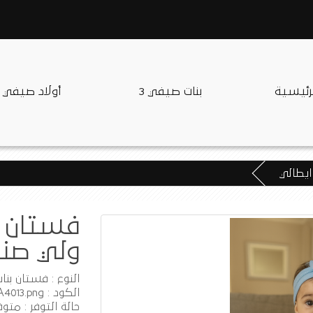
لرئيسية
بنات صيفي 3
أولاد صيفي
ايطالي
فستان م
ولي صنا
النوع : فستان بنا
الكود : A4013.png
حالة التوفر : متوف