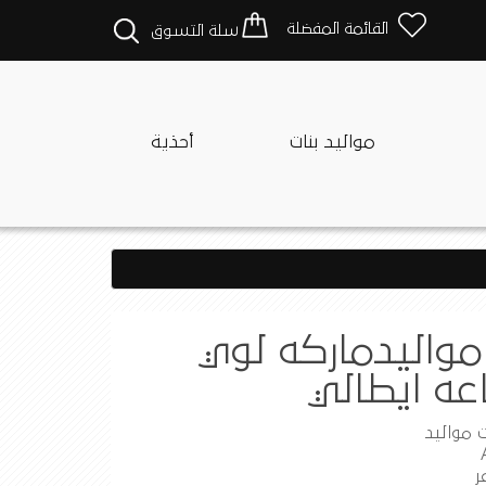
القائمة المفضلة
سلة التسوق
مواليد بنات
أحذية
واليدماركه لوي
عه ايطالي
ت مواليد
ر