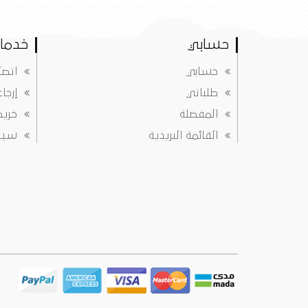
حسابي
خدمات
حسابي
اتصل
طلباتي
إرجا
المفضلة
خريط
القائمة البريدية
سياس