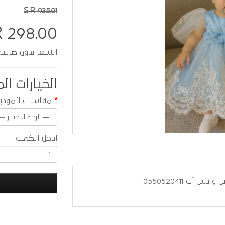
S.R 935.01
R 298.00
السعر بدون ضريبة :  259.13
الخيارات الم
مقاسات المودي
ادخل الكمية:
ب 0550520411