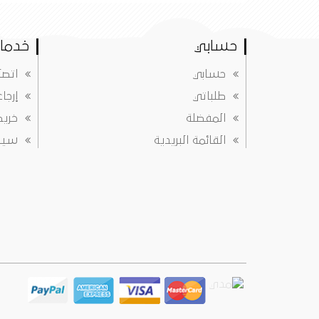
حسابي
خدمات
حسابي
اتصل
طلباتي
إرجا
المفضلة
خريط
القائمة البريدية
سياس