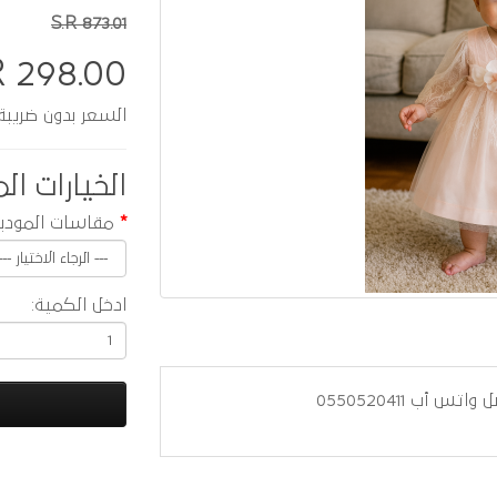
S.R 873.01
R 298.00
السعر بدون ضريبة :  259.13
الخيارات الم
مقاسات المودي
ادخل الكمية:
ب 0550520411