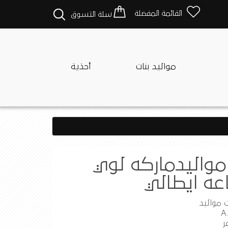
القائمة المفضلة
سلة التسوق
مواليد بنات
أحذية
واليدماركه لوي
عه ايطالي
ت مواليد
ر