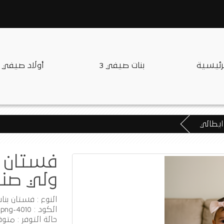
لرئيسية
بنات صيفي 3
أولاد صيفي
ايطالي
فستان م
ولي صنا
النوع : فستان بنا
الكود : 4010-A.png
حالة التوفر : متوف