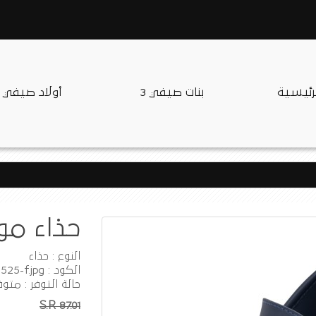
لرئيسية
بنات صيفي 3
أولاد صيفي
حذاء مواليد
النوع : حذاء
الكود : f231525-f.jpg
حالة التوفر : متوف
S.R 87.01