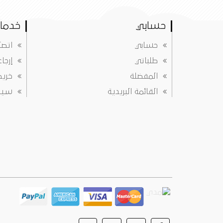
حسابي
خدمات
حسابي
اتصل
طلباتي
إرجا
المفضلة
خريط
القائمة البريدية
سياس