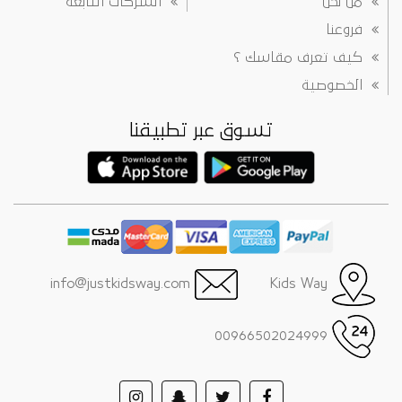
من نحن
الشركات التابعة
فروعنا
كيف تعرف مقاسك ؟
الخصوصية
تسوق عبر تطبيقنا
info@justkidsway.com
Kids Way
00966502024999