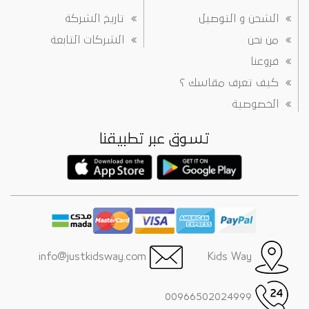
الشحن و التوصيل
تاريخ الشركة
من نحن
الشركات التابعة
فروعنا
كيف تعرف مقاسك ؟
الخصوصية
تسوق عبر تطبيقنا
info@justkidsway.com
Kids Way
00966502024999