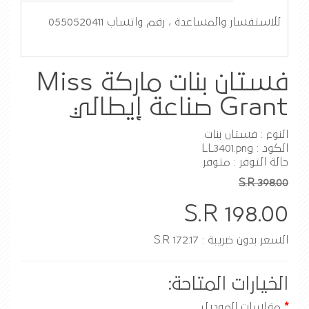
للاستفسار والمساعدة ، رقم واتساب 0550520411
فستان بنات ماركة Miss
Grant صناعة إيطالي
النوع : فستان بنات
الكود : LL3401.png
حالة التوفر : متوفر
S.R 398.00
S.R 198.00
السعر بدون ضريبة : S.R 172.17
الخيارات المتاحة:
مقاسات الموديل