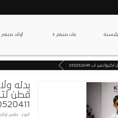
لرئيسية
بنات صيفي 3
أولاد صيفي
قطن لتف
520411
النوع : طقم اولاد