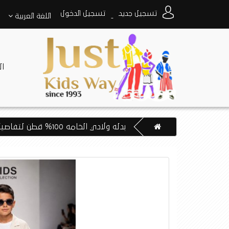
تسجيل جديد
تسجيل الدخول
اللغة
العربية
-
ا
بدله ولادي الخامه 100% قطن لتفاصيل اكثرواتس اب 0550520411