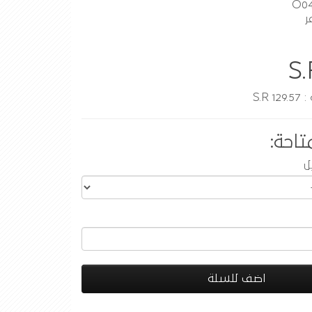
ر
S.
S.R
تاحة:
ل
اضف للسلة