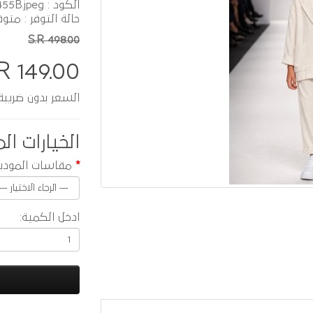
الكود : O0455B.jpeg
حالة التوفر : متوف
S.R 498.00
R 149.00
السعر بدون ضريبة :  129.57
الخيارات الم
مقاسات المودي
ادخل الكمية: