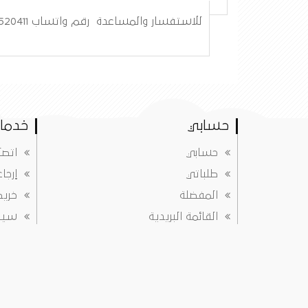
للاستفسار والمساعدة رقم واتساب 0550520411
حسابي
خدمات
حسابي
اتصل
طلباتي
إرجا
المفضلة
خريط
القائمة البريدية
سياس