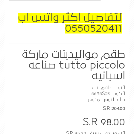
لتفاصيل اكثر واتس اب
0550520411
طقم مواليدبنات ماركة
tutto piccolo صناعه
اسبانيه
النوع : طقم بنات
الكود : 5695S23
حالة التوفر : متوفر
S.R 204.00
S.R 98.00
السعر بدون ضريبة : S.R 85.22