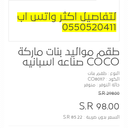
لتفاصيل اكثر واتس اب
0550520411
طقم مواليد بنات ماركة
COCO صناعه اسبانيه
النوع : طقم بنات
الكود : CO80117
حالة التوفر : متوفر
S.R 298.00
S.R 98.00
السعر بدون ضريبة : S.R 85.22