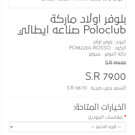
بلوفر اولاد ماركة
Poloclub صناعه ايطالي
النوع : بلوفر اولاد
الكود : PO182200-ROSSO
حالة التوفر : متوفر
S.R 196.00
S.R 79.00
السعر بدون ضريبة : S.R 68.70
الخيارات المتاحة:
مقاسات الموديل