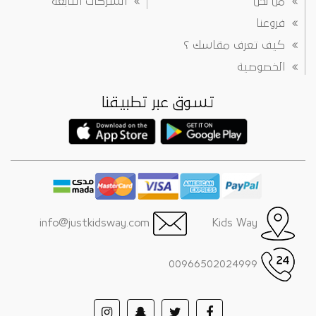
من نحن
الشركات التابعة
فروعنا
كيف تعرف مقاسك ؟
الخصوصية
تسوق عبر تطبيقنا
info@justkidsway.com
Kids Way
00966502024999