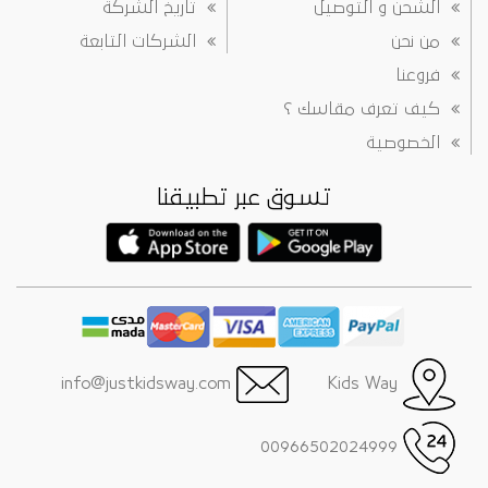
الشحن و التوصيل
تاريخ الشركة
من نحن
الشركات التابعة
فروعنا
كيف تعرف مقاسك ؟
الخصوصية
تسوق عبر تطبيقنا
info@justkidsway.com
Kids Way
00966502024999