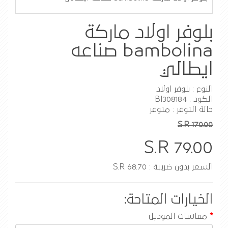
بلوفر اولاد ماركة
bambolina صناعه
ايطالي
النوع : بلوفر اولاد
الكود : BI308184
حالة التوفر : متوفر
S.R 170.00
S.R 79.00
السعر بدون ضريبة : S.R 68.70
الخيارات المتاحة:
مقاسات الموديل