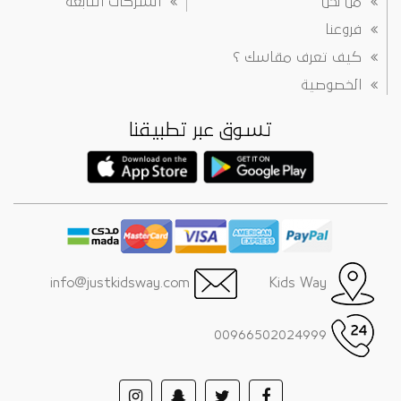
من نحن
الشركات التابعة
فروعنا
كيف تعرف مقاسك ؟
الخصوصية
تسوق عبر تطبيقنا
info@justkidsway.com
Kids Way
00966502024999