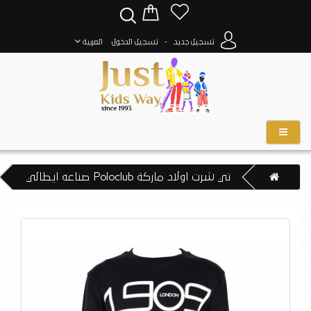
-
تسجيل جديد
تسجيل الدخول
العربية
تي شرت اولاد ماركة Poloclub صناعه ايطالي