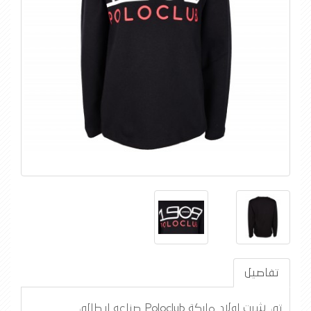
تفاصيل
تي شرت اولاد ماركة Poloclub صناعه ايطالي