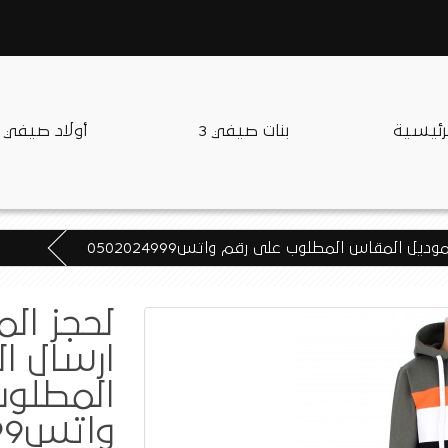
لرئيسية
بنات صيفي 3
أولاد صيفي
يل المقاس المطلوب على رقم واتس0502024999
لحجز ال
ارسال ا
المطلوب
واتس0502024999