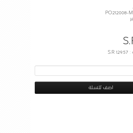
ر
S.
S.R
اضف للسلة