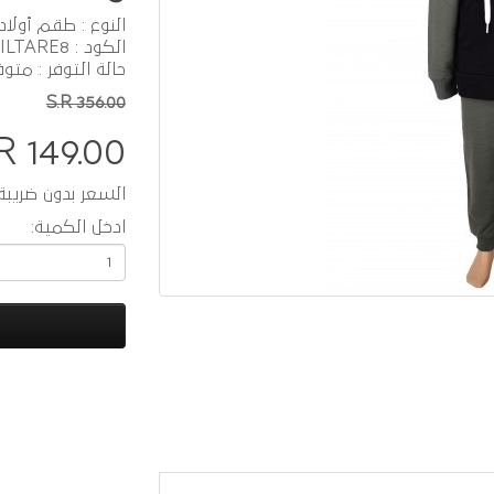
النوع : طقم أولاد
الكود : PO212008-MILTARE8
حالة التوفر : متوف
S.R 356.00
R 149.00
السعر بدون ضريبة :  129.57
ادخل الكمية: