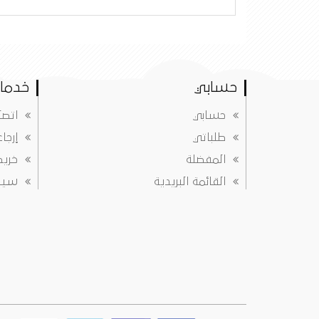
حسابي
خدمات
حسابي
اتصل
طلباتي
إرجا
المفضلة
خريط
القائمة البريدية
سياس