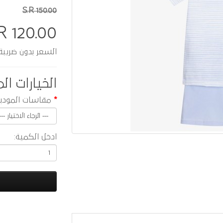
S.R 150.00
R 120.00
السعر بدون ضريبة :  104.35
الخيارات الم
مقاسات المودي
ادخل الكمية: