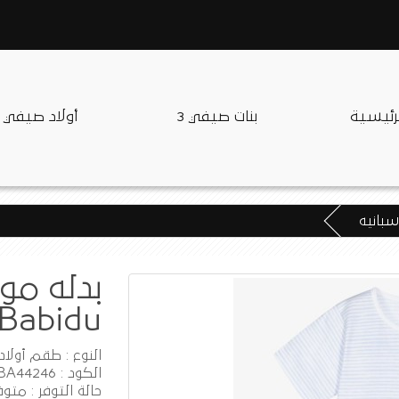
لرئيسية
بنات صيفي 3
أولاد صيفي
بدله موا
Babidu اسبانيه
النوع : طقم أولاد
الكود : BA44246
حالة التوفر : متوف