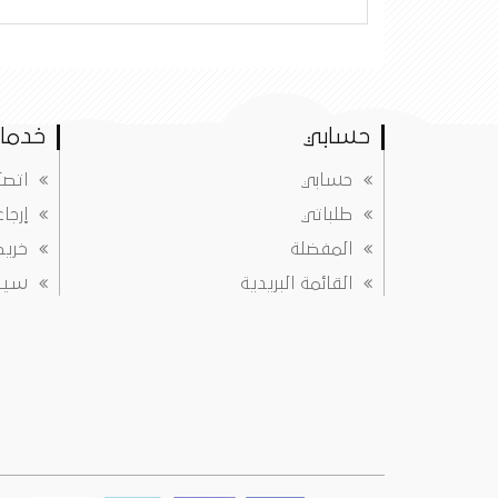
حسابي
خدمات
حسابي
اتصل
طلباتي
إرجا
المفضلة
خريط
القائمة البريدية
سياس