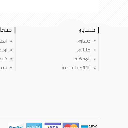
حسابي
خدمات
حسابي
اتصل
طلباتي
إرجا
المفضلة
خريط
القائمة البريدية
سياس