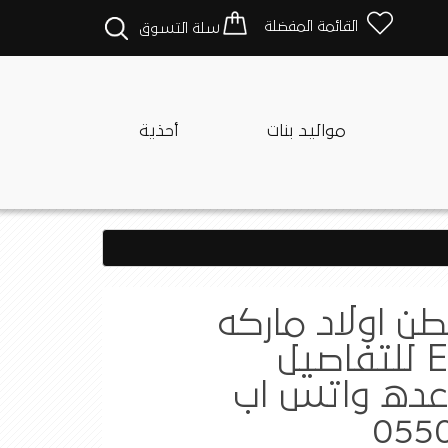
القائمة المفضلة
سلة التسوق
مواليد بنات
أحذية
طن اولاد ماركه
ELSIMA للتفاصيل
عده واتس اب
0550