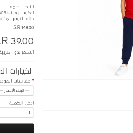
النوع : بجامه
الكود : EB3054-1.jpg
حالة التوفر : متوف
S.R 148.00
.R 39.00
السعر بدون ضريبة :  33.91
الخيارات الم
مقاسات المودي
ادخل الكمية: