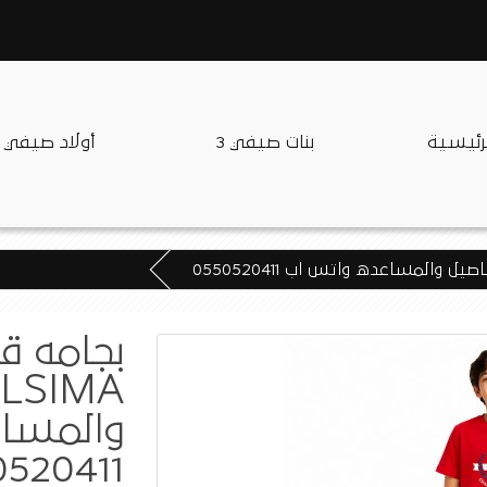
لرئيسية
بنات صيفي 3
أولاد صيفي
بجامه ق
والمسا
520411