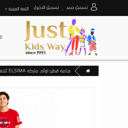
تسجيل جديد
تسجيل الدخول
اللغة
العربية
-
ا
بجامه قطن اولاد ماركه ELSIMA للتفاصيل والمساعده واتس اب 0550520411