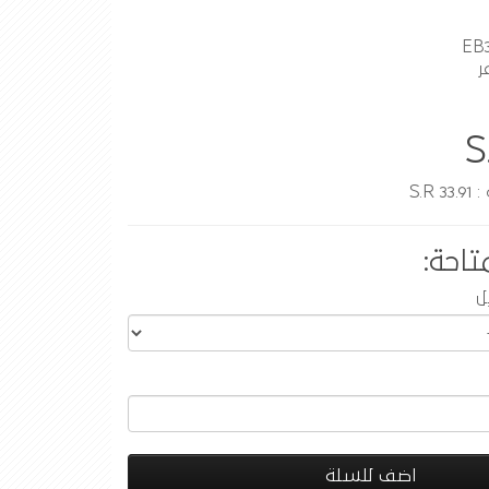
ر
S
S.R
تاحة:
ل
اضف للسلة