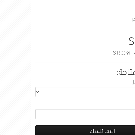
ر
S
S.R
تاحة:
ل
اضف للسلة