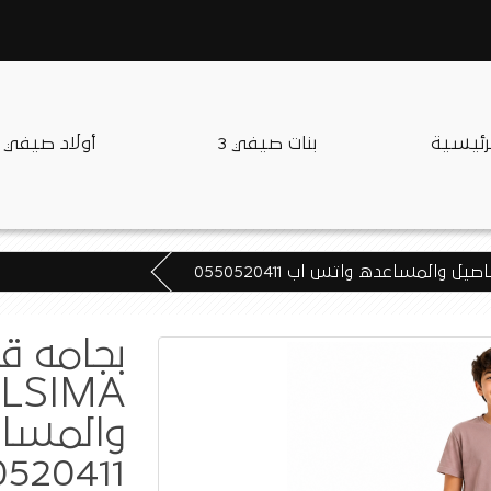
لرئيسية
بنات صيفي 3
أولاد صيفي
بجامه ق
والمسا
520411