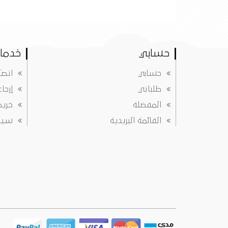
حسابي
خدمات
حسابي
اتصل
طلباتي
إرجا
المفضلة
خريط
القائمة البريدية
سياس