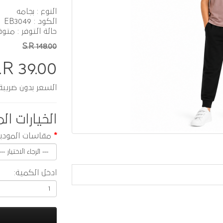
النوع : بجامه
الكود : EB3049
حالة التوفر : متوف
S.R 148.00
.R 39.00
السعر بدون ضريبة :  33.91
الخيارات الم
مقاسات المودي
ادخل الكمية: