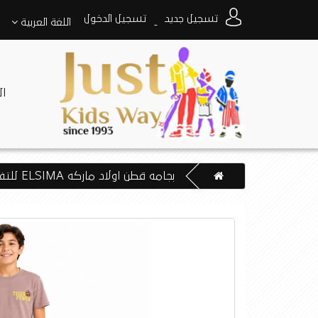
تسجيل جديد
تسجيل الدخول
اللغة
العربية
-
ا
بجامه قطن اولاد ماركه ELSIMA للتفاصيل والمساعده واتس اب 0550520411