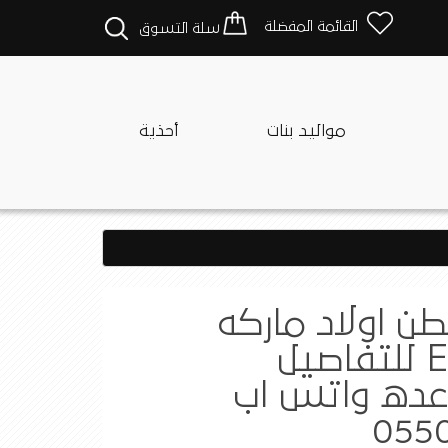
القائمة المفضلة
سلة التسوق
مواليد بنات
أحذية
طن اولاد ماركه
ELSIMA للتفاصيل
عده واتس اب
0550