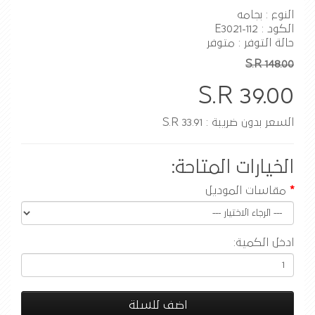
النوع : بجامه
الكود : E3021-112
حالة التوفر : متوفر
S.R 148.00
S.R 39.00
السعر بدون ضريبة : S.R 33.91
الخيارات المتاحة:
مقاسات الموديل
ادخل الكمية:
اضف للسلة