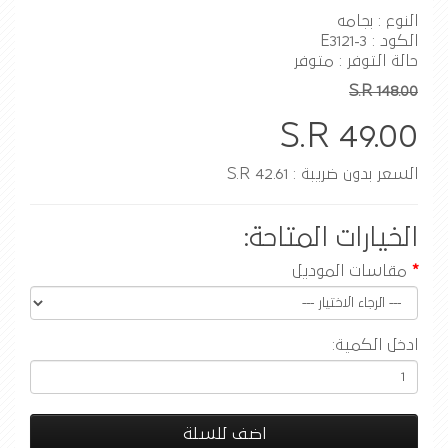
النوع : بجامه
الكود : E3121-3
حالة التوفر : متوفر
S.R 148.00
S.R 49.00
السعر بدون ضريبة : S.R 42.61
الخيارات المتاحة:
مقاسات الموديل
ادخل الكمية:
اضف للسلة