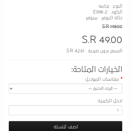
النوع : بجامه
الكود : E3118-2
حالة التوفر : متوفر
S.R 148.00
S.R 49.00
السعر بدون ضريبة : S.R 42.61
الخيارات المتاحة:
مقاسات الموديل
ادخل الكمية:
اضف للسلة