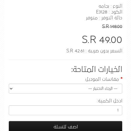
النوع : بجامه
الكود : E3128
حالة التوفر : متوفر
S.R 148.00
S.R 49.00
السعر بدون ضريبة : S.R 42.61
الخيارات المتاحة:
مقاسات الموديل
ادخل الكمية:
اضف للسلة