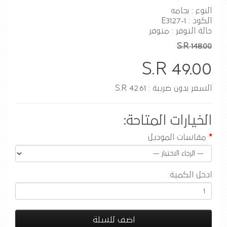
النوع : بجامه
الكود : E3127-1
حالة التوفر : متوفر
S.R 148.00
S.R 49.00
السعر بدون ضريبة : S.R 42.61
الخيارات المتاحة:
مقاسات الموديل
ادخل الكمية:
اضف للسلة