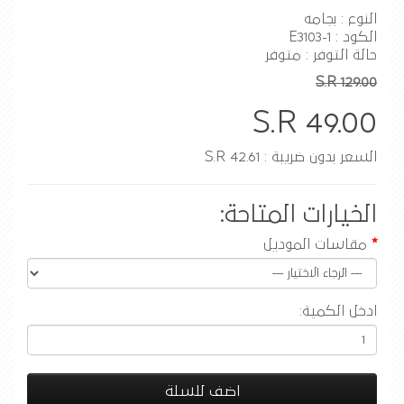
النوع : بجامه
الكود : E3103-1
حالة التوفر : متوفر
S.R 129.00
S.R 49.00
السعر بدون ضريبة : S.R 42.61
الخيارات المتاحة:
مقاسات الموديل
ادخل الكمية:
اضف للسلة