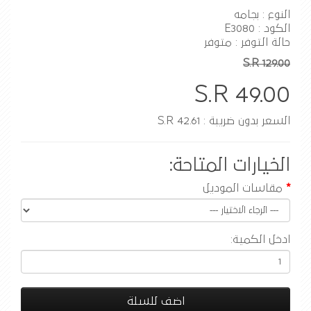
النوع : بجامه
الكود : E3080
حالة التوفر : متوفر
S.R 129.00
S.R 49.00
السعر بدون ضريبة : S.R 42.61
الخيارات المتاحة:
مقاسات الموديل
ادخل الكمية:
اضف للسلة