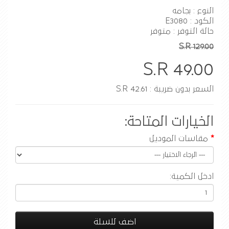
النوع : بجامه
الكود : E3080
حالة التوفر : متوفر
S.R 129.00
S.R 49.00
السعر بدون ضريبة : S.R 42.61
الخيارات المتاحة:
مقاسات الموديل
ادخل الكمية:
اضف للسلة