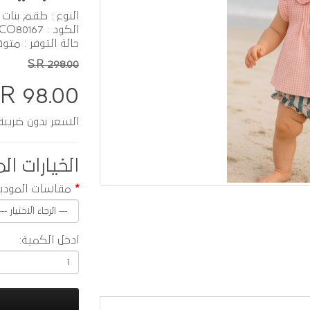
النوع : طقم بنات
الكود : CO80167
حالة التوفر : متوف
S.R 298.00
.R 98.00
السعر بدون ضريبة :  85.22
الخيارات الم
مقاسات المودي
ادخل الكمية: