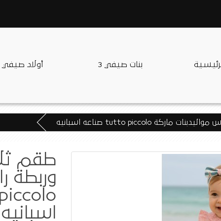
لرئيسية
بنات صيفي 3
أولاد صيفي
 tutto piccolo صناعه اسبانيه
طقم ثلا
وربطة ر
اسبانيه