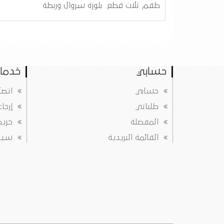
طقم ثلاث قطع بلوزة سروال وربطة
حسابي
خدمات
حسابي
اتصل
طلباتي
إرجا
المفضلة
خريط
القائمة البريدية
سياس