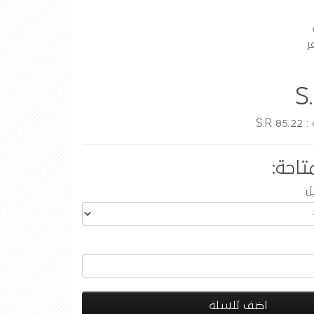
ر
S
S.R
تاحة:
ل
اضف للسلة