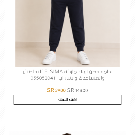
بجامه قطن اولاد ماركه ELSIMA للتفاصيل
والمساعده واتس اب 0550520411
S.R 39.00
S.R 148.00
اضف للسلة