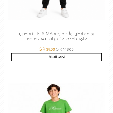
بجامه قطن اولاد ماركه ELSIMA للتفاصيل
والمساعده واتس اب 0550520411
S.R 39.00
S.R 148.00
اضف للسلة