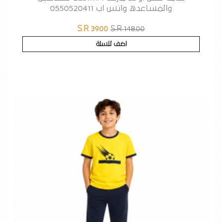
والمساعده واتس اب 0550520411
S.R 39.00
S.R 148.00
اضف للسلة