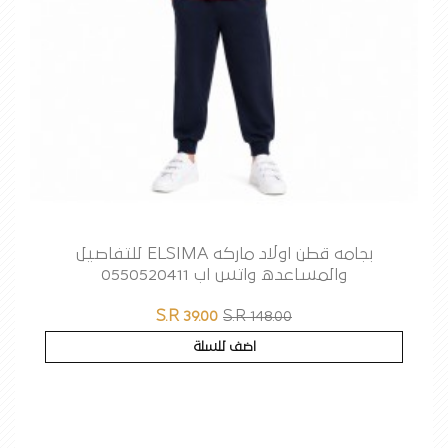
بجامه قطن اولاد ماركه ELSIMA للتفاصيل
والمساعده واتس اب 0550520411
S.R 39.00
S.R 148.00
اضف للسلة