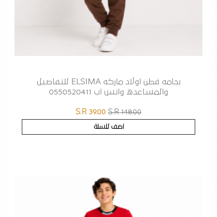
بجامه قطن اولاد ماركه ELSIMA للتفاصيل
والمساعده واتس اب 0550520411
S.R 39.00
S.R 148.00
اضف للسلة