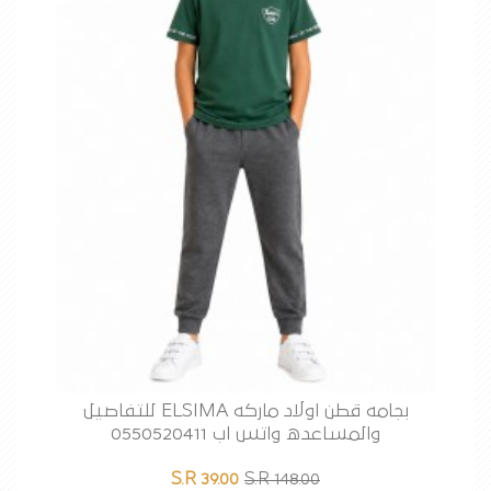
بجامه قطن اولاد ماركه ELSIMA للتفاصيل
والمساعده واتس اب 0550520411
S.R 39.00
S.R 148.00