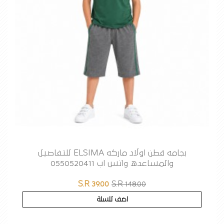
بجامه قطن اولاد ماركه ELSIMA للتفاصيل
والمساعده واتس اب 0550520411
S.R 39.00
S.R 148.00
اضف للسلة