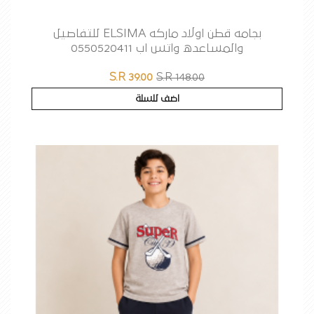
بجامه قطن اولاد ماركه ELSIMA للتفاصيل
والمساعده واتس اب 0550520411
S.R 39.00
S.R 148.00
اضف للسلة