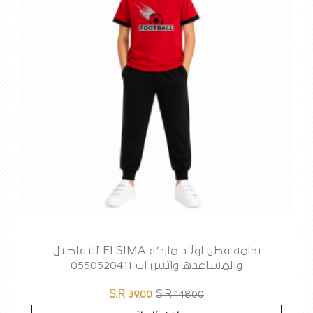
بجامه قطن اولاد ماركه ELSIMA للتفاصيل
والمساعده واتس اب 0550520411
S.R 39.00
S.R 148.00