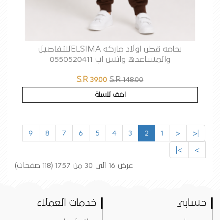
بجامه قطن اولاد ماركه ELSIMAللتفاصيل
والمساعده واتس اب 0550520411
S.R 39.00
S.R 148.00
اضف للسلة
9
8
7
6
5
4
3
2
1
<
|<
>|
>
عرض 16 الى 30 من 1757 (118 صفحات)
حسابي
خدمات العملاء