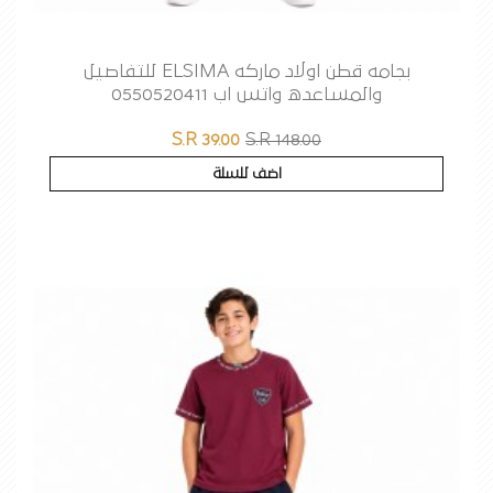
بجامه قطن اولاد ماركه ELSIMA للتفاصيل
والمساعده واتس اب 0550520411
S.R 39.00
S.R 148.00
اضف للسلة