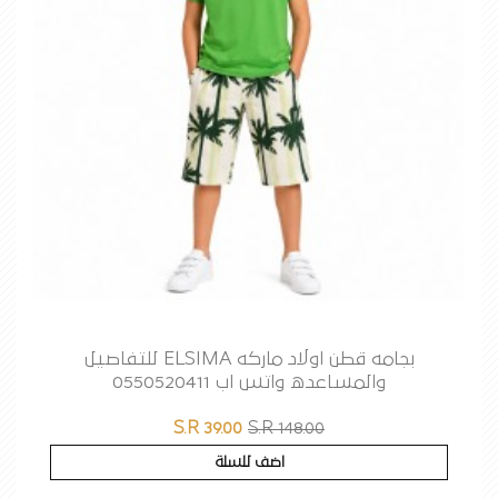
بجامه قطن اولاد ماركه ELSIMA للتفاصيل
والمساعده واتس اب 0550520411
S.R 39.00
S.R 148.00
اضف للسلة