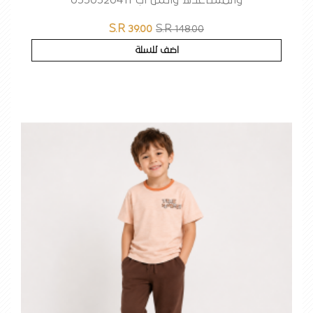
والمساعده واتس اب 0550520411
S.R 39.00
S.R 148.00
اضف للسلة